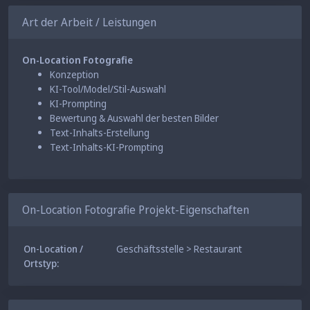
Hier bei PictoRevolt stehen wir für eine Welt, in der
Art der Arbeit / Leistungen
jeder Arbeiter die Freiheit hat, sich auszudrücken und
gegen die unterdrückenden Normen zu rebellieren.
Diese Bilder sind nicht nur Fotos, sondern ein
On-Location Fotografie
Konzeption
lebendiges, atemberaubendes Manifest dieser Vision.
KI-Tool/Model/Stil-Auswahl
KI-Prompting
Bewertung & Auswahl der besten Bilder
Text-Inhalts-Erstellung
Text-Inhalts-KI-Prompting
On-Location Fotografie Projekt-Eigenschaften
On-Location /
Geschäftsstelle > Restaurant
Ortstyp: